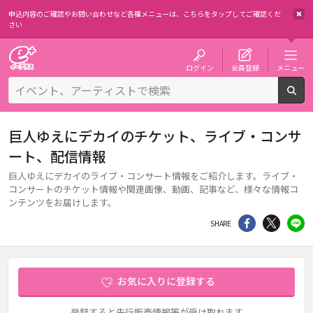
申込内容のご確認やお問い合わせなど各種メニューは、
こちらをタップしてご確認くだ
さい
チケット予約・購入・販売のイープラス
ログイン
会員登録
メニュー
検
巨人ゆえにデカイのチケット、ライブ・コンサ
ート、配信情報
巨人ゆえにデカイのライブ・コンサート情報をご紹介します。ライブ・
コンサートのチケット情報や関連画像、動画、記事など、様々な情報コ
ンテンツをお届けします。
シェア
Twitter
li
SHARE
お気に入りに登録する
登録すると先行販売情報等が受け取れます