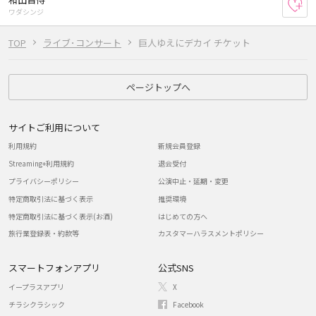
お
ワダシンジ
TOP
ライブ･コンサート
巨人ゆえにデカイ チケット
ページトップへ
サイトご利用について
利用規約
新規会員登録
Streaming+利用規約
退会受付
プライバシーポリシー
公演中止・延期・変更
特定商取引法に基づく表示
推奨環境
特定商取引法に基づく表示(お酒)
はじめての方へ
旅行業登録表・約款等
カスタマーハラスメントポリシー
スマートフォンアプリ
公式SNS
イープラスアプリ
X
チラシクラシック
Facebook