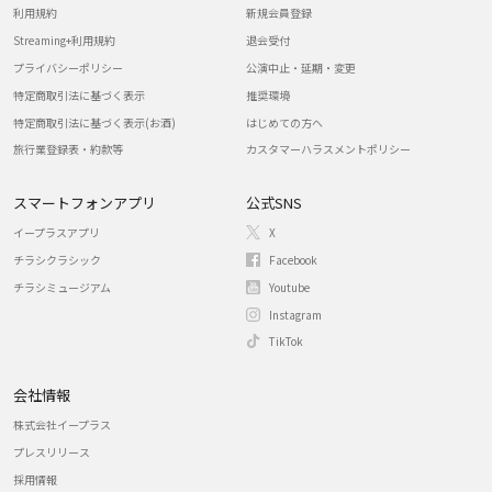
利用規約
新規会員登録
Streaming+利用規約
退会受付
プライバシーポリシー
公演中止・延期・変更
特定商取引法に基づく表示
推奨環境
特定商取引法に基づく表示(お酒)
はじめての方へ
旅行業登録表・約款等
カスタマーハラスメントポリシー
スマートフォンアプリ
公式SNS
イープラスアプリ
X
チラシクラシック
Facebook
チラシミュージアム
Youtube
Instagram
TikTok
会社情報
株式会社イープラス
プレスリリース
採用情報