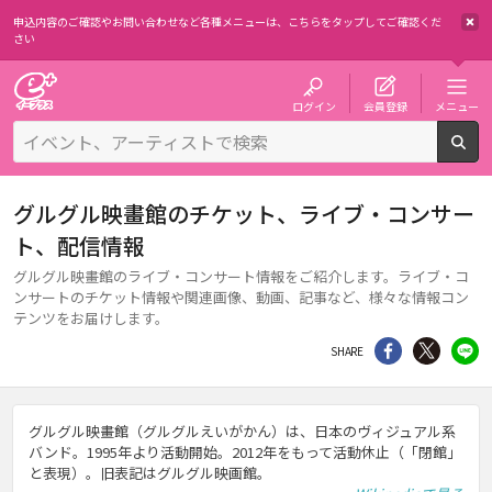
申込内容のご確認やお問い合わせなど各種メニューは、
こちらをタップしてご確認くだ
さい
チケット予約・購入・販売のイープラス
ログイン
会員登録
メニュー
検
グルグル映畫館のチケット、ライブ・コンサー
ト、配信情報
グルグル映畫館のライブ・コンサート情報をご紹介します。ライブ・コ
ンサートのチケット情報や関連画像、動画、記事など、様々な情報コン
テンツをお届けします。
シェア
Twitter
li
SHARE
グルグル映畫館（グルグルえいがかん）は、日本のヴィジュアル系
バンド。1995年より活動開始。2012年をもって活動休止（「閉館」
と表現）。旧表記はグルグル映画館。