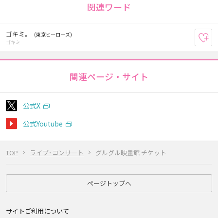
関連ワード
ゴキミ。
(東京ヒーローズ)
お
ゴキミ
関連ページ・サイト
公式X
公式Youtube
TOP
ライブ･コンサート
グルグル映畫館 チケット
ページトップへ
サイトご利用について