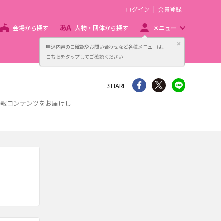
ログイン
会員登録
会場から探す
人物・団体から探す
メニュー
閉じる
申込内容のご確認やお問い合わせなど各種メニューは、
主催者向け販売サービス
こちらをタップしてご確認ください
シェア
Twitter
line
SHARE
情報コンテンツをお届けし