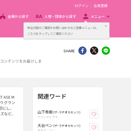
ログイン
会員登録
会場から探す
人物・団体から探す
メニュー
閉じる
申込内容のご確認やお問い合わせなど各種メニューは、
主催者向け販売サービス
こちらをタップしてご確認ください
シェア
Twitter
line
SHARE
報コンテンツをお届けしま
関連ワード
 AGE M
よりグラン
大切にし、
山下秀樹
(ザ･ラヂオカセッツ)
イズなど、
お気に入り登録
ヤマシタヒデキ
大谷ペン
(ザ･ラヂオカセッツ)
お気に入り登録
オオタニペン