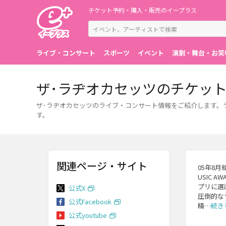
チケット予約・購入・販売のイープラス
ライブ・コンサート
スポーツ
イベント
演劇・舞台・お笑
ザ･ラヂオカセッツのチケッ
ザ･ラヂオカセッツのライブ・コンサート情報をご紹介します。
す。
関連ページ・サイト
05年8月結
USIC
プリに選
公式X
圧倒的な
公式Facebook
精…
続き
公式youtube