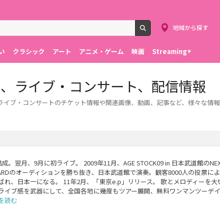
地域から探す
検索
い
クラシック
アート
アニメ・ゲーム
映画
Streaming+
ト、ライブ・コンサート、配信情報
ライブ・コンサートのチケット情報や関連画像、動画、記事など、様々な情
成。翌月、9月に初ライブ。 2009年11月、AGE STOCK09 in 日本武道館のNEXT
 AWARDのオーディションを勝ち抜き、日本武道館で演奏。観客8000人の投票に
ばれ、日本一になる。 11年2月、「東京e.p」リリース。 歌とメロディーを
ライブ感を武器にして、全国各地に幾度もツアー展開、無料ワンマンツーデ
を読む