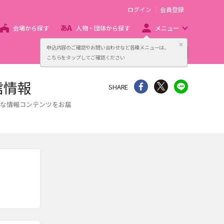
ログイン
会員登録
会場から探す
人物・団体から探す
メニュー
閉じる
申込内容のご確認やお問い合わせなど各種メニューは、
主催者向け販売サービス
こちらをタップしてご確認ください
配信情報
シェア
Twitter
line
SHARE
、様々な情報コンテンツをお届