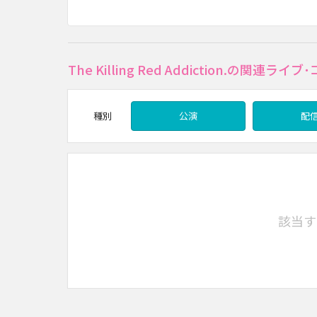
The Killing Red Addiction.の関
種別
公演
配
該当す