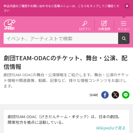
申込内容のご確認やお問い合わせなど各種メニューは、
こちらをタップしてご確認くだ
さい
チケット予約・購入・販売のイープラス
ログイン
会員登録
メニュー
検
劇団TEAM-ODACのチケット、舞台・公演、配
信情報
劇団TEAM-ODACの舞台・公演情報をご紹介します。舞台・公演のチケッ
ト情報や関連画像、動画、記事など、様々な情報コンテンツをお届けし
ます。
シェア
Twitter
li
SHARE
劇団TEAM-ODAC（げきだんチーム・オダック）は、日本の劇団。
関東地方を拠点に活動している。
Wikipediaで見る