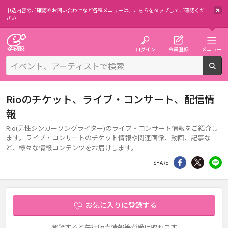
申込内容のご確認やお問い合わせなど各種メニューは、
こちらをタップしてご確認くだ
さい
チケット予約・購入・販売のイープラス
ログイン
会員登録
メニュー
検
Rioのチケット、ライブ・コンサート、配信情
報
Rio(男性シンガーソングライター)のライブ・コンサート情報をご紹介し
ます。ライブ・コンサートのチケット情報や関連画像、動画、記事な
ど、様々な情報コンテンツをお届けします。
シェア
Twitter
li
SHARE
お気に入りに登録する
登録すると先行販売情報等が受け取れます