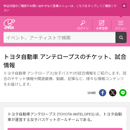
申込内容のご確認やお問い合わせなど各種メニューは、
こちらをタップしてご確認くだ
さい
チケット予約・購入・販売のイープラス
ログイン
会員登録
メニュー
検
トヨタ自動車 アンテロープスのチケット、試合
情報
トヨタ自動車 アンテロープス(女子バスケ)の試合情報をご紹介します。試
合のチケット情報や関連画像、動画、記事など、様々な情報コンテンツ
をお届けします。
シェア
Twitter
li
SHARE
トヨタ自動車アンテロープス (TOYOTA ANTELOPES) は、トヨタ自動
車が運営する女子バスケットボールチームである。