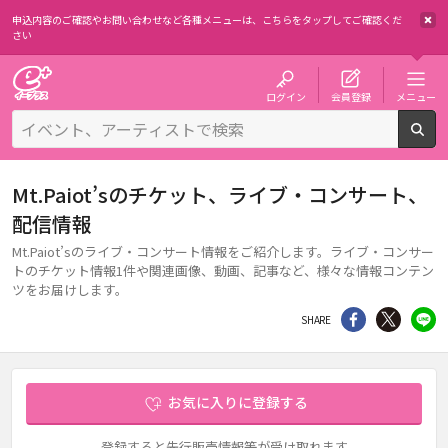
申込内容のご確認やお問い合わせなど各種メニューは、
こちらをタップしてご確認くだ
さい
チケット予約・購入・販売のイープラス
ログイン
会員登録
メニュー
検
Mt.Paiot’sのチケット、ライブ・コンサート、
配信情報
Mt.Paiot’sのライブ・コンサート情報をご紹介します。ライブ・コンサー
トのチケット情報1件や関連画像、動画、記事など、様々な情報コンテン
ツをお届けします。
シェア
Twitter
li
SHARE
お気に入りに登録する
登録すると先行販売情報等が受け取れます