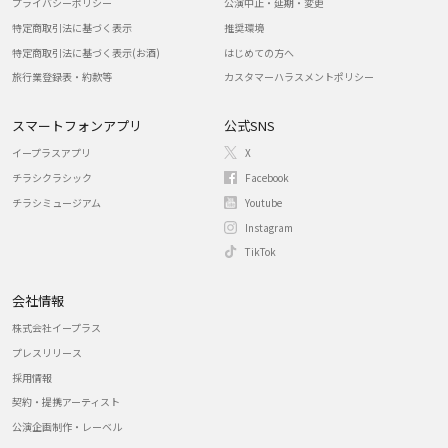
プライバシーポリシー
公演中止・延期・変更
特定商取引法に基づく表示
推奨環境
特定商取引法に基づく表示(お酒)
はじめての方へ
旅行業登録表・約款等
カスタマーハラスメントポリシー
スマートフォンアプリ
公式SNS
イープラスアプリ
X
チラシクラシック
Facebook
チラシミュージアム
Youtube
Instagram
TikTok
会社情報
株式会社イープラス
プレスリリース
採用情報
契約・提携アーティスト
公演企画制作・レーベル