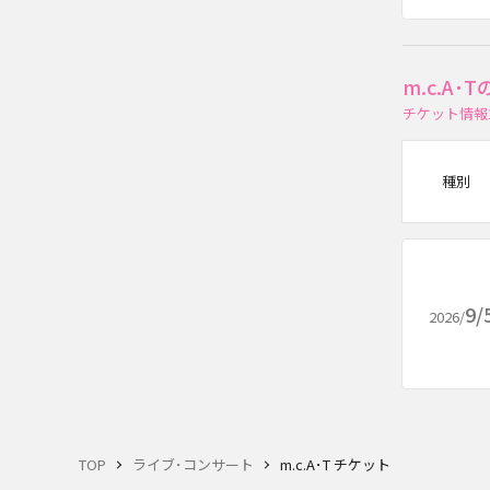
m.c.A
チケット情報
種別
9/
2026/
TOP
ライブ･コンサート
m.c.A･T チケット