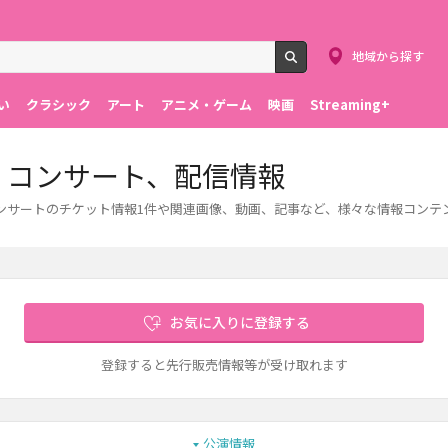
地域から探す
検索
い
クラシック
アート
アニメ・ゲーム
映画
Streaming+
ブ・コンサート、配信情報
・コンサートのチケット情報1件や関連画像、動画、記事など、様々な情報コン
お気に入りに登録する
登録すると先行販売情報等が受け取れます
公演情報