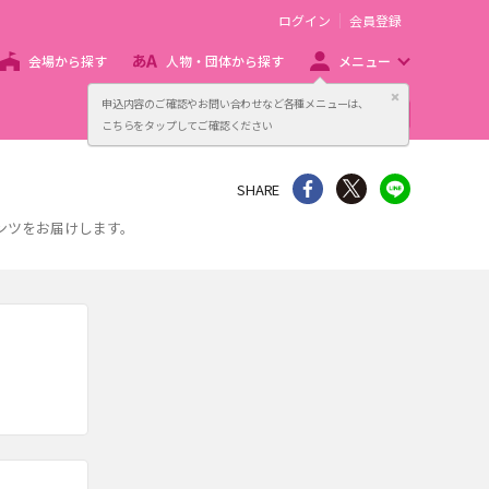
ログイン
会員登録
会場から探す
人物・団体から探す
メニュー
閉じる
申込内容のご確認やお問い合わせなど各種メニューは、
主催者向け販売サービス
こちらをタップしてご確認ください
シェア
Twitter
line
SHARE
テンツをお届けします。