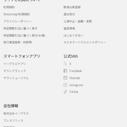
利用規約
新規会員登録
Streaming+利用規約
退会受付
プライバシーポリシー
公演中止・延期・変更
特定商取引法に基づく表示
推奨環境
特定商取引法に基づく表示(お酒)
はじめての方へ
旅行業登録表・約款等
カスタマーハラスメントポリシー
スマートフォンアプリ
公式SNS
イープラスアプリ
X
チラシクラシック
Facebook
チラシミュージアム
Youtube
Instagram
TikTok
会社情報
株式会社イープラス
プレスリリース