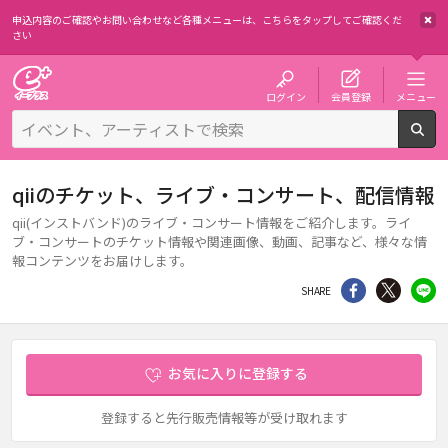
申込内容のご確認やお問い合わせなど各種メニューは、
こちらをタップしてご確認くだ
さい
チケット予約・購入・販売のイープラス
ログイン
会員登録
メニュー
検
qiiのチケット、ライブ・コンサート、配信情報
qii(インストバンド)のライブ・コンサート情報をご紹介します。ライ
ブ・コンサートのチケット情報や関連画像、動画、記事など、様々な情
報コンテンツをお届けします。
シェア
Twitter
li
SHARE
お気に入りに登録する
登録すると先行販売情報等が受け取れます