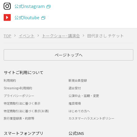
公式Instagram
公式Youtube
TOP
イベント
トークショー･講演会
田代まさし チケット
ページトップへ
サイトご利用について
利用規約
新規会員登録
Streaming+利用規約
退会受付
プライバシーポリシー
公演中止・延期・変更
特定商取引法に基づく表示
推奨環境
特定商取引法に基づく表示(お酒)
はじめての方へ
旅行業登録表・約款等
カスタマーハラスメントポリシー
スマートフォンアプリ
公式SNS