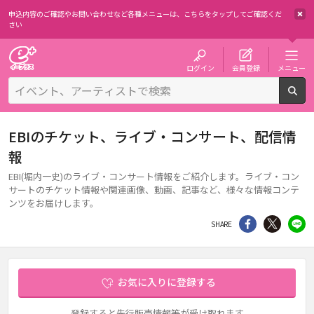
申込内容のご確認やお問い合わせなど各種メニューは、
こちらをタップしてご確認くだ
さい
チケット予約・購入・販売のイープラス
ログイン
会員登録
メニュー
検
EBIのチケット、ライブ・コンサート、配信情
報
EBI(堀内一史)のライブ・コンサート情報をご紹介します。ライブ・コン
サートのチケット情報や関連画像、動画、記事など、様々な情報コンテ
ンツをお届けします。
シェア
Twitter
li
SHARE
お気に入りに登録する
登録すると先行販売情報等が受け取れます