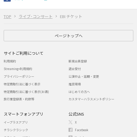
TOP
ライブ･コンサート
EBI チケット
ページトップへ
サイトご利用について
利用規約
新規会員登録
Streaming+利用規約
退会受付
プライバシーポリシー
公演中止・延期・変更
特定商取引法に基づく表示
推奨環境
特定商取引法に基づく表示(お酒)
はじめての方へ
旅行業登録表・約款等
カスタマーハラスメントポリシー
スマートフォンアプリ
公式SNS
イープラスアプリ
X
チラシクラシック
Facebook