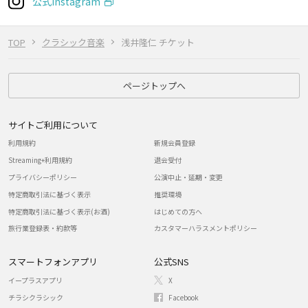
公式Instagram
TOP
クラシック音楽
浅井隆仁 チケット
ページトップへ
サイトご利用について
利用規約
新規会員登録
Streaming+利用規約
退会受付
プライバシーポリシー
公演中止・延期・変更
特定商取引法に基づく表示
推奨環境
特定商取引法に基づく表示(お酒)
はじめての方へ
旅行業登録表・約款等
カスタマーハラスメントポリシー
スマートフォンアプリ
公式SNS
イープラスアプリ
X
チラシクラシック
Facebook