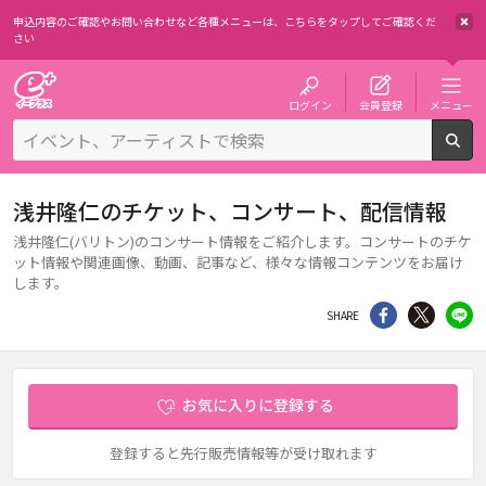
申込内容のご確認やお問い合わせなど各種メニューは、
こちらをタップしてご確認くだ
さい
チケット予約・購入・販売のイープラス
ログイン
会員登録
メニュー
検
浅井隆仁のチケット、コンサート、配信情報
浅井隆仁(バリトン)のコンサート情報をご紹介します。コンサートのチケ
ット情報や関連画像、動画、記事など、様々な情報コンテンツをお届け
します。
シェア
Twitter
li
SHARE
お気に入りに登録する
登録すると先行販売情報等が受け取れます