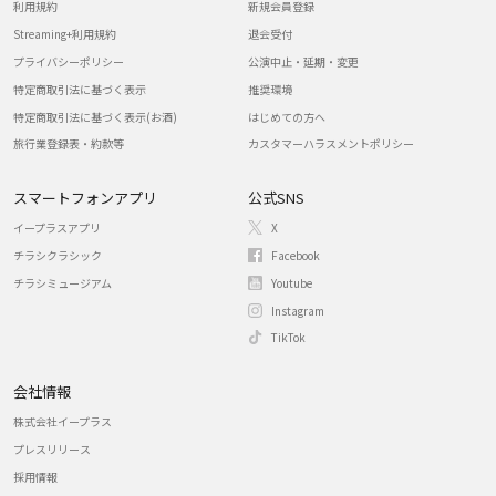
利用規約
新規会員登録
Streaming+利用規約
退会受付
プライバシーポリシー
公演中止・延期・変更
特定商取引法に基づく表示
推奨環境
特定商取引法に基づく表示(お酒)
はじめての方へ
旅行業登録表・約款等
カスタマーハラスメントポリシー
スマートフォンアプリ
公式SNS
イープラスアプリ
X
チラシクラシック
Facebook
チラシミュージアム
Youtube
Instagram
TikTok
会社情報
株式会社イープラス
プレスリリース
採用情報