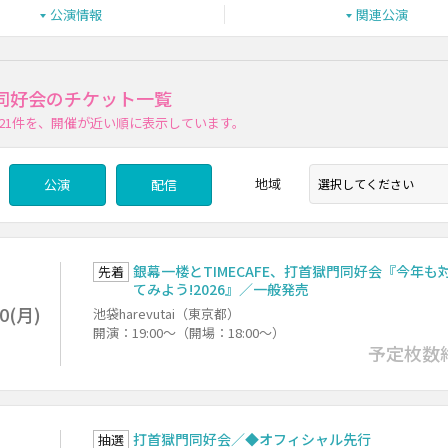
公演情報
関連公演
同好会のチケット一覧
21件
を、開催が近い順に表示しています。
地域
公演
配信
銀幕一楼とTIMECAFE、打首獄門同好会『今年も
先着
てみよう!2026』／一般発売
10(月)
池袋harevutai（東京都）
開演：19:00～（開場：18:00～）
予定枚数
打首獄門同好会／◆オフィシャル先行
抽選