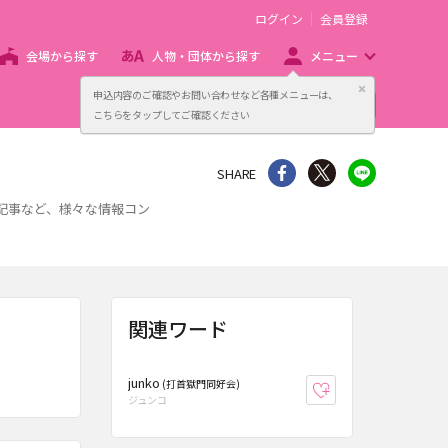
ログイン
会員登録
会場から探す
人物・団体から探す
メニュー
閉じる
申込内容のご確認やお問い合わせなど各種メニューは、
主催者向け販売サービス
こちらをタップしてご確認ください
シェア
Twitter
line
SHARE
記事など、様々な情報コン
関連ワード
junko
(打首獄門同好会)
お気に入り登録
ジュンコ