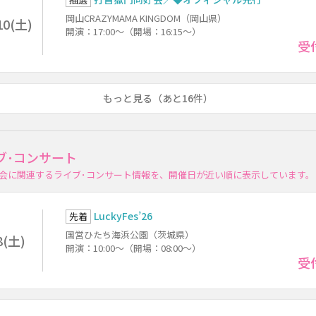
岡山CRAZYMAMA KINGDOM（岡山県）
10(土)
開演：17:00～（開場：16:15～）
受
もっと見る（あと16件）
ブ･コンサート
会に関連するライブ･コンサート情報を、開催日が近い順に表示しています。
LuckyFes’26
先着
国営ひたち海浜公園（茨城県）
8(土)
開演：10:00～（開場：08:00～）
受