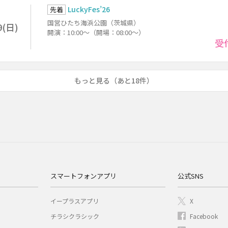
LuckyFes’26
先着
国営ひたち海浜公園（茨城県）
9(日)
開演：10:00～（開場：08:00～）
受
もっと見る（あと18件）
スマートフォンアプリ
公式SNS
イープラスアプリ
X
チラシクラシック
Facebook