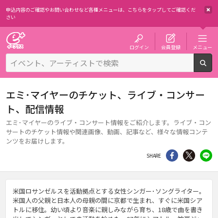
申込内容のご確認やお問い合わせなど各種メニューは、
こちらをタップしてご確認くだ
さい
チケット予約・購入・販売のイープラス
ログイン
会員登録
メニュー
検
エミ･マイヤーのチケット、ライブ・コンサー
ト、配信情報
エミ･マイヤーのライブ・コンサート情報をご紹介します。ライブ・コン
サートのチケット情報や関連画像、動画、記事など、様々な情報コンテ
ンツをお届けします。
シェア
Twitter
li
SHARE
米国ロサンゼルスを活動拠点とする女性シンガー･ソングライター。
米国人の父親と日本人の母親の間に京都で生まれ、すぐに米国シア
トルに移住。幼い頃より音楽に親しみながら育ち、18歳で曲を書き