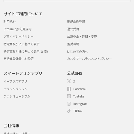
サイトご利用について
利用規約
新規会員登録
Streaming+利用規約
退会受付
プライバシーポリシー
公演中止・延期・変更
特定商取引法に基づく表示
推奨環境
特定商取引法に基づく表示(お酒)
はじめての方へ
旅行業登録表・約款等
カスタマーハラスメントポリシー
スマートフォンアプリ
公式SNS
イープラスアプリ
X
チラシクラシック
Facebook
チラシミュージアム
Youtube
Instagram
TikTok
会社情報
株式会社イープラス