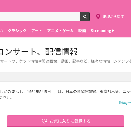
地域から探す
検索
い
クラシック
アート
アニメ・ゲーム
映画
Streaming+
コンサート、配信情報
サートのチケット情報や関連画像、動画、記事など、様々な情報コンテンツ
（しかの あつし、1964年8月5日 - ）は、日本の音楽評論家。東京都出身。ニ
っぺ」。
Wikip
お気に入りに登録する