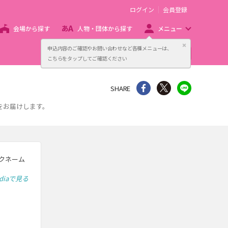
ログイン
会員登録
会場から探す
人物・団体から探す
メニュー
閉じる
申込内容のご確認やお問い合わせなど各種メニューは、
主催者向け販売サービス
こちらをタップしてご確認ください
シェア
Twitter
line
SHARE
をお届けします。
ックネーム
ediaで見る