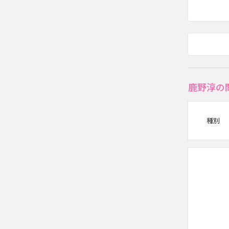
鹿野淳の
種別