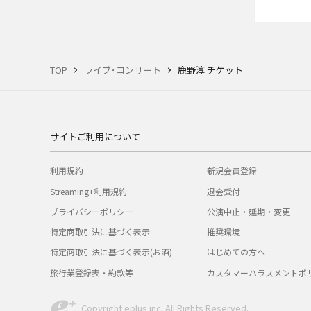
TOP
ライブ･コンサート
鹿野淳 チケット
サイトご利用について
利用規約
新規会員登録
Streaming+利用規約
退会受付
プライバシーポリシー
公演中止・延期・変更
特定商取引法に基づく表示
推奨環境
特定商取引法に基づく表示(お酒)
はじめての方へ
旅行業登録表・約款等
カスタマーハラスメントポ
Copyright eplus inc. All Rights Reserved.