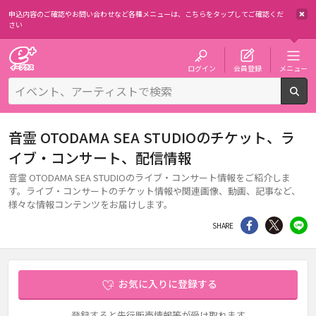
申込内容のご確認やお問い合わせなど各種メニューは、
こちらをタップしてご確認くだ
さい
チケット予約・購入・販売のイープラス
ログイン
会員登録
メニュー
検
音霊 OTODAMA SEA STUDIOのチケット、ラ
イブ・コンサート、配信情報
音霊 OTODAMA SEA STUDIOのライブ・コンサート情報をご紹介しま
す。ライブ・コンサートのチケット情報や関連画像、動画、記事など、
様々な情報コンテンツをお届けします。
シェア
Twitter
li
SHARE
お気に入りに登録する
登録すると先行販売情報等が受け取れます