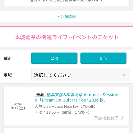
公演情報
本城聡章の関連ライブ･イベントのチケット
種別
公演
配信
地域
先着
橘高文彦&本城聡章 Acoustic Session
s 「Dream On Guitars Tour 2026 秋」
2026/
大塚 Live House Hearts+（東京都）
9/12(土)
開演：18:00～（開場：17:30～）
予定枚数終了