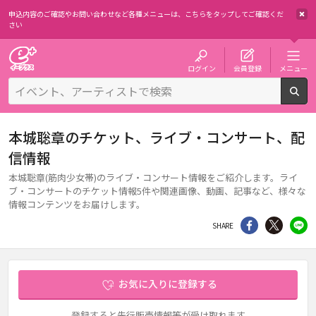
申込内容のご確認やお問い合わせなど各種メニューは、
こちらをタップしてご確認くだ
さい
チケット予約・購入・販売のイープラス
ログイン
会員登録
メニュー
検
本城聡章のチケット、ライブ・コンサート、配
信情報
本城聡章(筋肉少女帯)のライブ・コンサート情報をご紹介します。ライ
ブ・コンサートのチケット情報5件や関連画像、動画、記事など、様々な
情報コンテンツをお届けします。
シェア
Twitter
li
SHARE
お気に入りに登録する
登録すると先行販売情報等が受け取れます