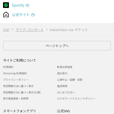
Spotify
公式サイト
TOP
ライブ･コンサート
Naked blue star チケット
ページトップへ
サイトご利用について
利用規約
新規会員登録
Streaming+利用規約
退会受付
プライバシーポリシー
公演中止・延期・変更
特定商取引法に基づく表示
推奨環境
特定商取引法に基づく表示(お酒)
はじめての方へ
旅行業登録表・約款等
カスタマーハラスメントポリシー
スマートフォンアプリ
公式SNS