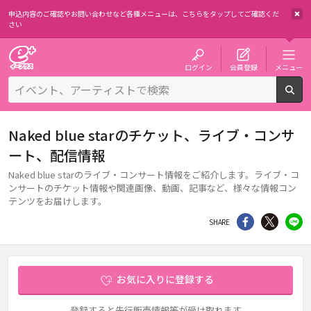
申込内容のご確認やお問い合わせなど各種メニューは、
こちらをタップしてご確認くだ
さい
チケット予約・購入・販売のイープラス
ログイン
会員登録
メニュー
検
Naked blue starのチケット、ライブ・コンサ
ート、配信情報
Naked blue starのライブ・コンサート情報をご紹介します。ライブ・コ
ンサートのチケット情報や関連画像、動画、記事など、様々な情報コン
テンツをお届けします。
シェア
Twitter
li
SHARE
お気に入りに登録する
登録すると先行販売情報等が受け取れます