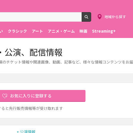
地域から探す
検索
い
クラシック
アート
アニメ・ゲーム
映画
Streaming+
・公演、配信情報
公演のチケット情報や関連画像、動画、記事など、様々な情報コンテンツをお
お気に入りに登録する
すると先行販売情報等が受け取れます
公演情報