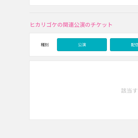
ヒカリゴケの関連公演のチケット
種別
公演
配
該当す