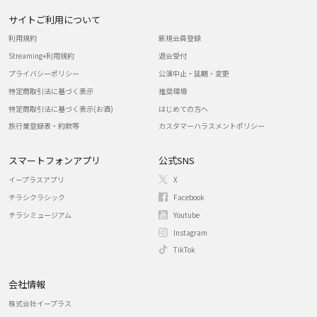
サイトご利用について
利用規約
新規会員登録
Streaming+利用規約
退会受付
プライバシーポリシー
公演中止・延期・変更
特定商取引法に基づく表示
推奨環境
特定商取引法に基づく表示(お酒)
はじめての方へ
旅行業登録表・約款等
カスタマーハラスメントポリシー
スマートフォンアプリ
公式SNS
イープラスアプリ
X
チラシクラシック
Facebook
チラシミュージアム
Youtube
Instagram
TikTok
会社情報
株式会社イープラス