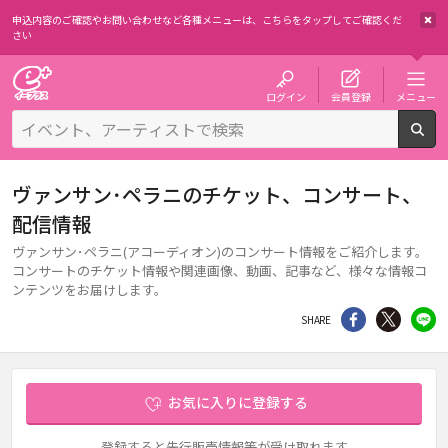
申込内容のご確認やお問い合わせなど各種メニューは、
こちらをタップしてご確認くだ
さい
チケット予約・購入・販売のイープラス
ログイン
会員登録
メニュー
検
ヴァンサン･ペラニのチケット、コンサート、
配信情報
ヴァンサン･ペラニ(アコーディオン)のコンサート情報をご紹介します。
コンサートのチケット情報や関連画像、動画、記事など、様々な情報コ
ンテンツをお届けします。
シェア
Twitter
li
SHARE
お気に入りに登録する
登録すると先行販売情報等が受け取れます