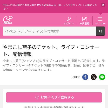
申込内容のご確認やお問い合わせなど各種メニューは、
こちらをタップしてご確認くだ
さい
チケット予約・購入・販売のイープラス
ログイン
会員登録
メニュー
検
やまこし藍子のチケット、ライブ・コンサー
ト、配信情報
やまこし藍子(シャンソン)のライブ・コンサート情報をご紹介します。ラ
イブ・コンサートのチケット情報1件や関連画像、動画、記事など、様々
な情報コンテンツをお届けします。
シェア
Twitter
li
SHARE
お気に入りに登録する
登録すると先行販売情報等が受け取れます