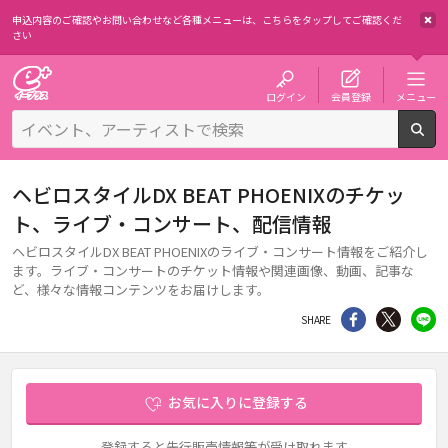
申込内容のご確認やお問い合わせなど各種メニューは、
こちらをタップしてご確認くだ
さい
チケット予約・購入・販売のイープラス
ログイン
会員登録
メニュー
検
ヘビロスタイルDX BEAT PHOENIXのチケッ
ト、ライブ・コンサート、配信情報
ヘビロスタイルDX BEAT PHOENIXのライブ・コンサート情報をご紹介し
ます。ライブ・コンサートのチケット情報や関連画像、動画、記事な
ど、様々な情報コンテンツをお届けします。
シェア
Twitter
li
SHARE
お気に入りに登録する
登録すると先行販売情報等が受け取れます