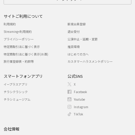
サイトご利用について
利用規約
新規会員登録
Streaming+利用規約
退会受付
プライバシーポリシー
公演中止・延期・変更
特定商取引法に基づく表示
推奨環境
特定商取引法に基づく表示(お酒)
はじめての方へ
旅行業登録表・約款等
カスタマーハラスメントポリシー
スマートフォンアプリ
公式SNS
イープラスアプリ
X
チラシクラシック
Facebook
チラシミュージアム
Youtube
Instagram
TikTok
会社情報