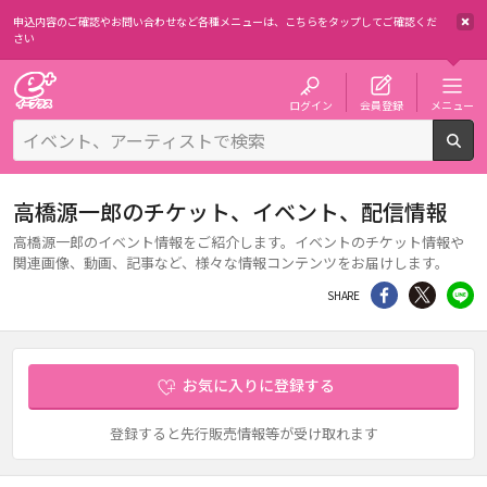
申込内容のご確認やお問い合わせなど各種メニューは、
こちらをタップしてご確認くだ
さい
チケット予約・購入・販売のイープラス
ログイン
会員登録
メニュー
検
高橋源一郎のチケット、イベント、配信情報
高橋源一郎のイベント情報をご紹介します。イベントのチケット情報や
関連画像、動画、記事など、様々な情報コンテンツをお届けします。
シェア
Twitter
li
SHARE
お気に入りに登録する
登録すると先行販売情報等が受け取れます