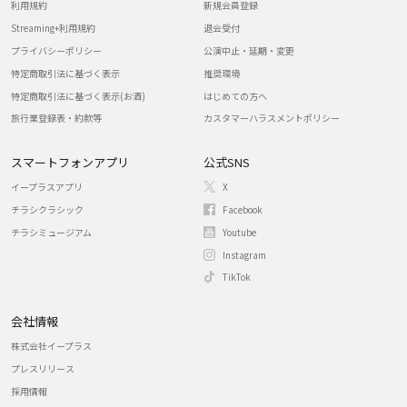
利用規約
新規会員登録
Streaming+利用規約
退会受付
プライバシーポリシー
公演中止・延期・変更
特定商取引法に基づく表示
推奨環境
特定商取引法に基づく表示(お酒)
はじめての方へ
旅行業登録表・約款等
カスタマーハラスメントポリシー
スマートフォンアプリ
公式SNS
イープラスアプリ
X
チラシクラシック
Facebook
チラシミュージアム
Youtube
Instagram
TikTok
会社情報
株式会社イープラス
プレスリリース
採用情報