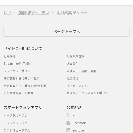
TOP
演劇･舞台･お笑い
北村成美 チケット
ページトップへ
サイトご利用について
利用規約
新規会員登録
Streaming+利用規約
退会受付
プライバシーポリシー
公演中止・延期・変更
特定商取引法に基づく表示
推奨環境
特定商取引法に基づく表示(お酒)
はじめての方へ
旅行業登録表・約款等
カスタマーハラスメントポリシー
スマートフォンアプリ
公式SNS
イープラスアプリ
X
チラシクラシック
Facebook
チラシミュージアム
Youtube