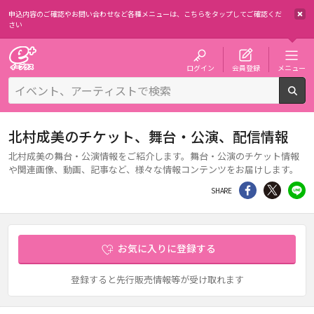
申込内容のご確認やお問い合わせなど各種メニューは、
こちらをタップしてご確認くだ
さい
チケット予約・購入・販売のイープラス
ログイン
会員登録
メニュー
検
北村成美のチケット、舞台・公演、配信情報
北村成美の舞台・公演情報をご紹介します。舞台・公演のチケット情報
や関連画像、動画、記事など、様々な情報コンテンツをお届けします。
シェア
Twitter
li
SHARE
お気に入りに登録する
登録すると先行販売情報等が受け取れます