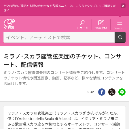
申込内容のご確認やお問い合わせなど各種メニューは、
こちらをタップしてご確認くだ
さい
チケット予約・購入・販売のイープラス
ログイン
会員登録
メニュー
検
ミラノ･スカラ座管弦楽団のチケット、コンサ
ート、配信情報
ミラノ･スカラ座管弦楽団のコンサート情報をご紹介します。コンサート
のチケット情報や関連画像、動画、記事など、様々な情報コンテンツを
お届けします。
シェア
Twitter
li
SHARE
ミラノ・スカラ座管弦楽団（ミラノ・スカラざ かんげんがくだん、
伊：l'Orchestra della Scala di Milano）は、イタリア・ミラノ市に
ある歌劇場スカラ座を本拠地とするオーケストラ。コンサート活動