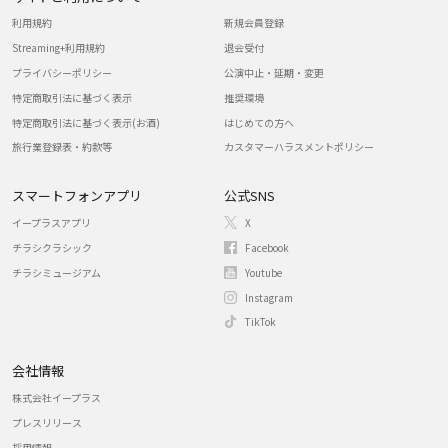
利用規約
新規会員登録
Streaming+利用規約
退会受付
プライバシーポリシー
公演中止・延期・変更
特定商取引法に基づく表示
推奨環境
特定商取引法に基づく表示(お酒)
はじめての方へ
旅行業登録表・約款等
カスタマーハラスメントポリシー
スマートフォンアプリ
公式SNS
イープラスアプリ
X
チラシクラシック
Facebook
チラシミュージアム
Youtube
Instagram
TikTok
会社情報
株式会社イープラス
プレスリリース
採用情報