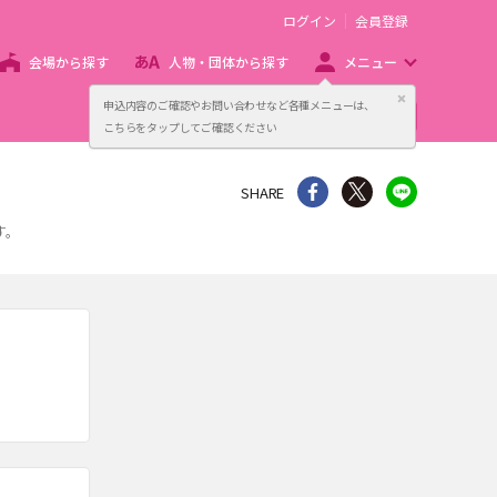
ログイン
会員登録
会場から探す
人物・団体から探す
メニュー
閉じる
申込内容のご確認やお問い合わせなど各種メニューは、
主催者向け販売サービス
こちらをタップしてご確認ください
シェア
Twitter
line
SHARE
す。