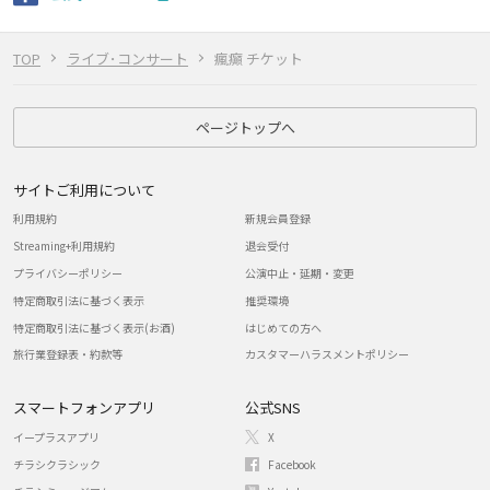
TOP
ライブ･コンサート
瘋癲 チケット
ページトップへ
サイトご利用について
利用規約
新規会員登録
Streaming+利用規約
退会受付
プライバシーポリシー
公演中止・延期・変更
特定商取引法に基づく表示
推奨環境
特定商取引法に基づく表示(お酒)
はじめての方へ
旅行業登録表・約款等
カスタマーハラスメントポリシー
スマートフォンアプリ
公式SNS
イープラスアプリ
X
チラシクラシック
Facebook