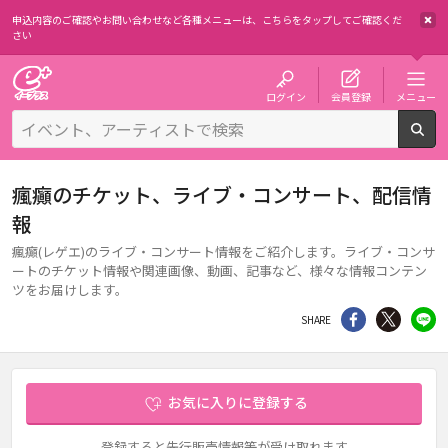
申込内容のご確認やお問い合わせなど各種メニューは、
こちらをタップしてご確認くだ
さい
チケット予約・購入・販売のイープラス
ログイン
会員登録
メニュー
検
瘋癲のチケット、ライブ・コンサート、配信情
報
瘋癲(レゲエ)のライブ・コンサート情報をご紹介します。ライブ・コンサ
ートのチケット情報や関連画像、動画、記事など、様々な情報コンテン
ツをお届けします。
シェア
Twitter
li
SHARE
お気に入りに登録する
登録すると先行販売情報等が受け取れます