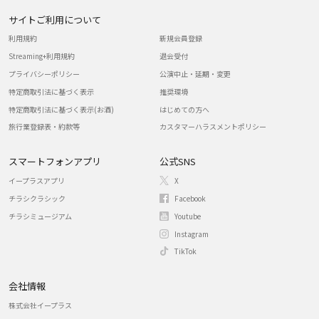
サイトご利用について
利用規約
新規会員登録
Streaming+利用規約
退会受付
プライバシーポリシー
公演中止・延期・変更
特定商取引法に基づく表示
推奨環境
特定商取引法に基づく表示(お酒)
はじめての方へ
旅行業登録表・約款等
カスタマーハラスメントポリシー
スマートフォンアプリ
公式SNS
イープラスアプリ
X
チラシクラシック
Facebook
チラシミュージアム
Youtube
Instagram
TikTok
会社情報
株式会社イープラス