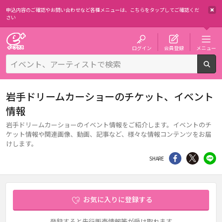
申込内容のご確認やお問い合わせなど各種メニューは、
こちらをタップしてご確認くだ
さい
チケット予約・購入・販売のイープラス
ログイン
会員登録
メニュー
検
岩手ドリームカーショーのチケット、イベント
情報
岩手ドリームカーショーのイベント情報をご紹介します。イベントのチ
ケット情報や関連画像、動画、記事など、様々な情報コンテンツをお届
けします。
シェア
Twitter
li
SHARE
お気に入りに登録する
登録すると先行販売情報等が受け取れます