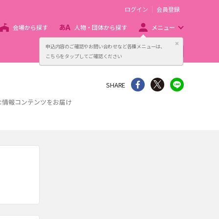
ログイン
会員登録
会場から探す
人物・団体から探す
メニュー
閉じる
申込内容のご確認やお問い合わせなど各種メニューは、
主催者向け販売サービス
こちらをタップしてご確認ください
シェア
Twitter
line
SHARE
な情報コンテンツをお届け