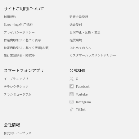
サイトご利用について
利用規約
新規会員登録
Streaming+利用規約
退会受付
プライバシーポリシー
公演中止・延期・変更
特定商取引法に基づく表示
推奨環境
特定商取引法に基づく表示(お酒)
はじめての方へ
旅行業登録表・約款等
カスタマーハラスメントポリシー
スマートフォンアプリ
公式SNS
イープラスアプリ
X
チラシクラシック
Facebook
チラシミュージアム
Youtube
Instagram
TikTok
会社情報
株式会社イープラス