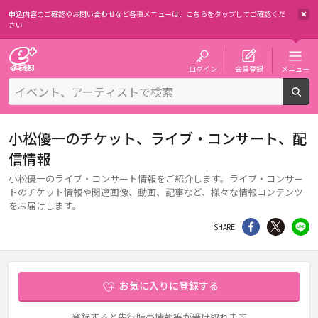
申込内容のご確認やお問い合わせなど各種メニューは、
こちらをタップしてご確認くだ
さい
チケット予約・購入・販売のイープラス
ログイン
会員登録
メニュー
検
小松優一のチケット、ライブ・コンサート、配
信情報
小松優一のライブ・コンサート情報をご紹介します。ライブ・コンサー
トのチケット情報や関連画像、動画、記事など、様々な情報コンテンツ
をお届けします。
シェア
Twitter
li
SHARE
お気に入りに登録する
登録すると先行販売情報等が受け取れます