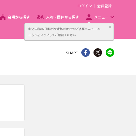
ログイン
会員登録
会場から探す
人物・団体から探す
メニュー
閉じる
申込内容のご確認やお問い合わせなど各種メニューは、
主催者向け販売サービス
こちらをタップしてご確認ください
シェア
Twitter
line
SHARE
。