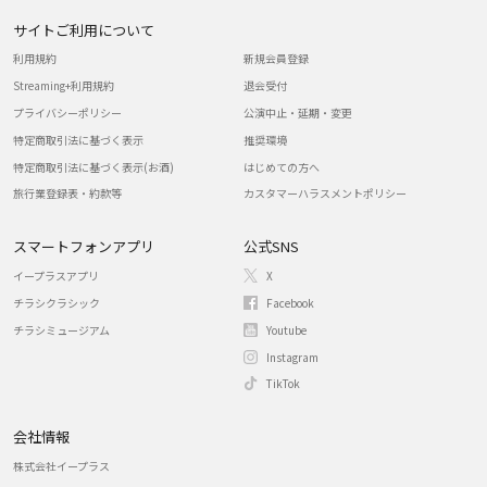
サイトご利用について
利用規約
新規会員登録
Streaming+利用規約
退会受付
プライバシーポリシー
公演中止・延期・変更
特定商取引法に基づく表示
推奨環境
特定商取引法に基づく表示(お酒)
はじめての方へ
旅行業登録表・約款等
カスタマーハラスメントポリシー
スマートフォンアプリ
公式SNS
イープラスアプリ
X
チラシクラシック
Facebook
チラシミュージアム
Youtube
Instagram
TikTok
会社情報
株式会社イープラス