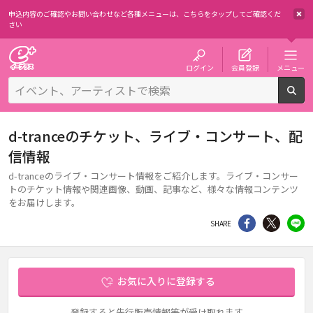
申込内容のご確認やお問い合わせなど各種メニューは、
こちらをタップしてご確認くだ
さい
チケット予約・購入・販売のイープラス
ログイン
会員登録
メニュー
検
d-tranceのチケット、ライブ・コンサート、配
信情報
d-tranceのライブ・コンサート情報をご紹介します。ライブ・コンサー
トのチケット情報や関連画像、動画、記事など、様々な情報コンテンツ
をお届けします。
シェア
Twitter
li
SHARE
お気に入りに登録する
登録すると先行販売情報等が受け取れます