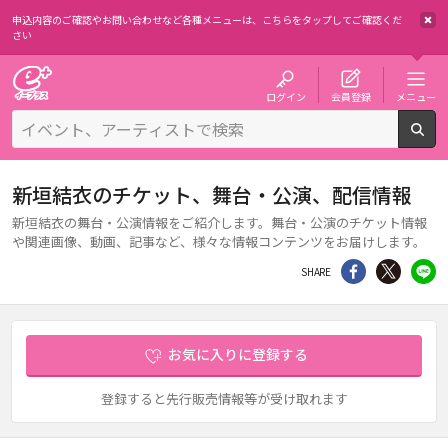
申込内容のご確認やお問い合わせなど各種メニューは、
こちらをタップしてご確認くだ
さい
チケット予約・購入・販売のイープラス
ログイン
会員登録
メニュー
検
新垣結衣のチケット、舞台・公演、配信情報
新垣結衣の舞台・公演情報をご紹介します。舞台・公演のチケット情報
や関連画像、動画、記事など、様々な情報コンテンツをお届けします。
シェア
Twitter
li
SHARE
お気に入りに登録する
登録すると先行販売情報等が受け取れます