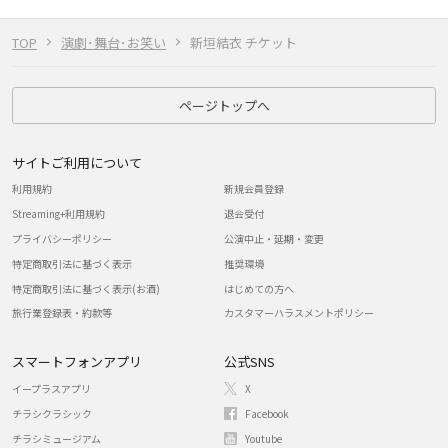
TOP
演劇･舞台･お笑い
新垣結衣 チケット
ページトップへ
サイトご利用について
利用規約
新規会員登録
Streaming+利用規約
退会受付
プライバシーポリシー
公演中止・延期・変更
特定商取引法に基づく表示
推奨環境
特定商取引法に基づく表示(お酒)
はじめての方へ
旅行業登録表・約款等
カスタマーハラスメントポリシー
スマートフォンアプリ
公式SNS
イープラスアプリ
X
チラシクラシック
Facebook
チラシミュージアム
Youtube