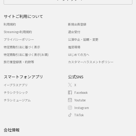
サイトご利用について
利用規約
新規会員登録
Streaming+利用規約
退会受付
プライバシーポリシー
公演中止・延期・変更
特定商取引法に基づく表示
推奨環境
特定商取引法に基づく表示(お酒)
はじめての方へ
旅行業登録表・約款等
カスタマーハラスメントポリシー
スマートフォンアプリ
公式SNS
イープラスアプリ
X
チラシクラシック
Facebook
チラシミュージアム
Youtube
Instagram
TikTok
会社情報