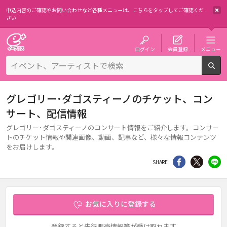
申込内容のご確認やお問い合わせなど各種メニューは、
こちらをタップしてご確認くだ
さい
チケット予約・購入・販売のイープラス
ログイン
会員登録
メニュー
検
グレゴリー･ダゴスティーノのチケット、コン
サート、配信情報
グレゴリー･ダゴスティーノのコンサート情報をご紹介します。コンサー
トのチケット情報や関連画像、動画、記事など、様々な情報コンテンツ
をお届けします。
シェア
Twitter
li
SHARE
お気に入りに登録する
登録すると先行販売情報等が受け取れます