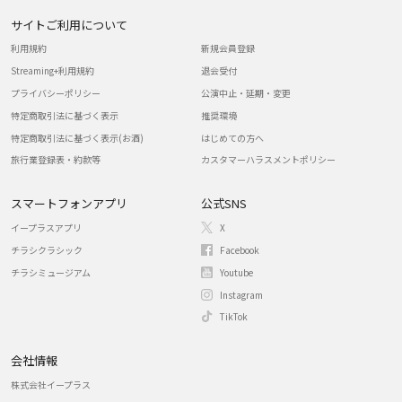
サイトご利用について
利用規約
新規会員登録
Streaming+利用規約
退会受付
プライバシーポリシー
公演中止・延期・変更
特定商取引法に基づく表示
推奨環境
特定商取引法に基づく表示(お酒)
はじめての方へ
旅行業登録表・約款等
カスタマーハラスメントポリシー
スマートフォンアプリ
公式SNS
イープラスアプリ
X
チラシクラシック
Facebook
チラシミュージアム
Youtube
Instagram
TikTok
会社情報
株式会社イープラス