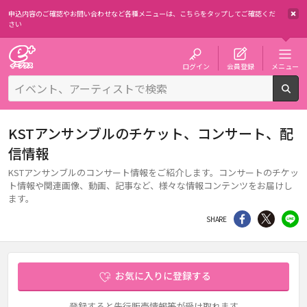
申込内容のご確認やお問い合わせなど各種メニューは、
こちらをタップしてご確認くだ
さい
チケット予約・購入・販売のイープラス
ログイン
会員登録
メニュー
検
KSTアンサンブルのチケット、コンサート、配
信情報
KSTアンサンブルのコンサート情報をご紹介します。コンサートのチケッ
ト情報や関連画像、動画、記事など、様々な情報コンテンツをお届けし
ます。
シェア
Twitter
li
SHARE
お気に入りに登録する
登録すると先行販売情報等が受け取れます