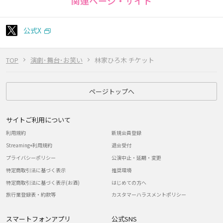
関連ページ・サイト
公式X
TOP
演劇･舞台･お笑い
林家ひろ木 チケット
ページトップへ
サイトご利用について
利用規約
新規会員登録
Streaming+利用規約
退会受付
プライバシーポリシー
公演中止・延期・変更
特定商取引法に基づく表示
推奨環境
特定商取引法に基づく表示(お酒)
はじめての方へ
旅行業登録表・約款等
カスタマーハラスメントポリシー
スマートフォンアプリ
公式SNS