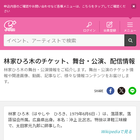
申込内容のご確認やお問い合わせなど各種メニューは、
こちらをタップしてご確認くだ
さい
チケット予約・購入・販売のイープラス
ログイン
会員登録
メニュー
検
林家ひろ木のチケット、舞台・公演、配信情報
林家ひろ木の舞台・公演情報をご紹介します。舞台・公演のチケット情
報や関連画像、動画、記事など、様々な情報コンテンツをお届けしま
す。
シェア
Twitter
li
SHARE
林家 ひろ木（はやしや ひろき、1979年6月6日 - ）は、落語家。落
語協会所属。広島県出身。本名∶沖上 比呂志。特技は津軽三味線
で、太田家元九郎に師事した。
Wikipediaで見る