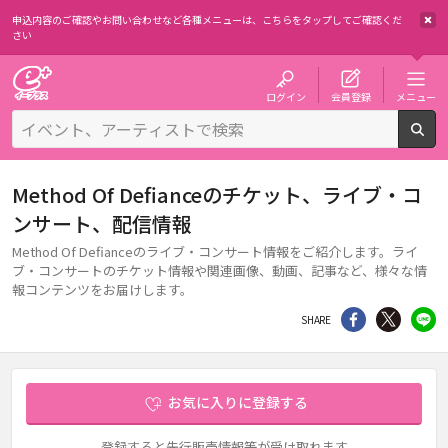
申込内容のご確認やお問い合わせなど各種メニューは、
こちらをタップしてご確認くだ
さい
チケット予約・購入・販売のイープラス
ログイン
会員登録
メニュー
検
Method Of Defianceのチケット、ライブ・コ
ンサート、配信情報
Method Of Defianceのライブ・コンサート情報をご紹介します。ライ
ブ・コンサートのチケット情報や関連画像、動画、記事など、様々な情
報コンテンツをお届けします。
シェア
Twitter
li
SHARE
お気に入りに登録する
登録すると先行販売情報等が受け取れます