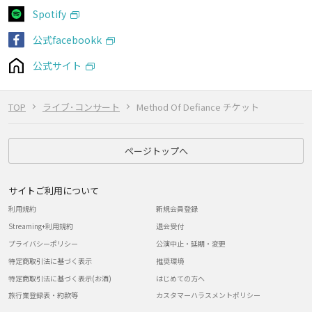
Spotify
公式facebookk
公式サイト
TOP
ライブ･コンサート
Method Of Defiance チケット
ページトップへ
サイトご利用について
利用規約
新規会員登録
Streaming+利用規約
退会受付
プライバシーポリシー
公演中止・延期・変更
特定商取引法に基づく表示
推奨環境
特定商取引法に基づく表示(お酒)
はじめての方へ
旅行業登録表・約款等
カスタマーハラスメントポリシー