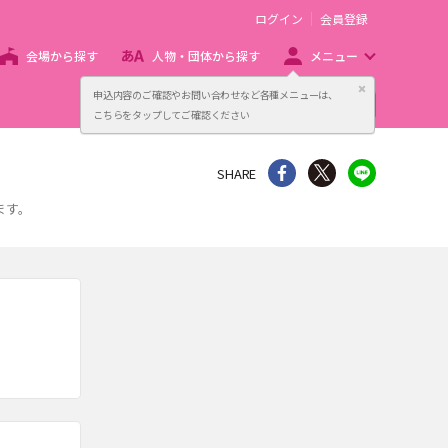
ログイン
会員登録
会場から探す
人物・団体から探す
メニュー
閉じる
申込内容のご確認やお問い合わせなど各種メニューは、
主催者向け販売サービス
こちらをタップしてご確認ください
シェア
Twitter
line
SHARE
ます。