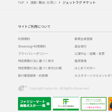
TOP
演劇･舞台･お笑い
ジェットラグ チケット
サイトご利用について
利用規約
新規会員登録
Streaming+利用規約
退会受付
プライバシーポリシー
公演中止・延期・変更
特定商取引法に基づく表示
推奨環境
特定商取引法に基づく表示(お酒)
はじめての方へ
旅行業登録表・約款等
カスタマーハラスメントポ
Copyright eplus inc. All Rights Reserved.