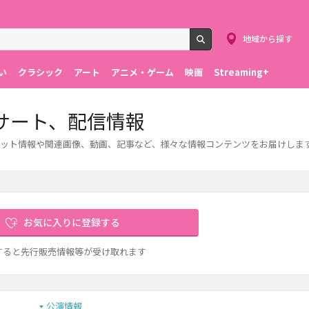
地域から探す
検索
い
クラシック
アート
アニメ・ゲーム
映画
Streaming+
サート、配信情報
ット情報や関連画像、動画、記事など、様々な情報コンテンツをお届けしま
お気に入りに登録する
すると先行販売情報等が受け取れます
公演情報