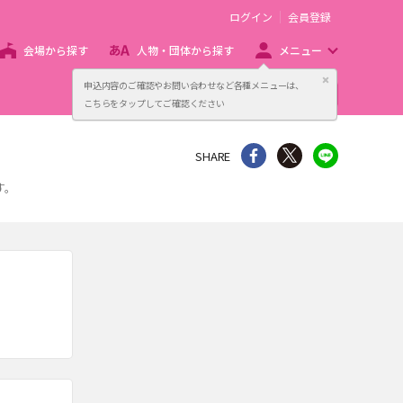
ログイン
会員登録
会場から探す
人物・団体から探す
メニュー
閉じる
申込内容のご確認やお問い合わせなど各種メニューは、
主催者向け販売サービス
こちらをタップしてご確認ください
シェア
Twitter
line
SHARE
す。