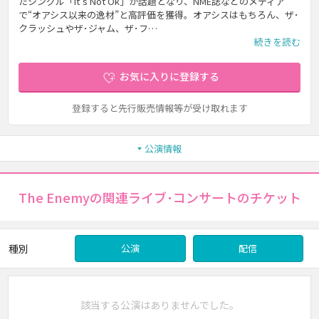
たシングル「It's Not Ok」が話題となり、NME誌などのメディア
で“オアシス以来の逸材”と高評価を獲得。オアシスはもちろん、ザ･
クラッシュやザ･ジャム、ザ･フ…
続きを読む
お気に入りに登録する
登録すると先行販売情報等が受け取れます
公演情報
The Enemyの関連ライブ･コンサートのチケット
種別
公演
配信
該当する公演はありませんでした。