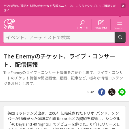
申込内容のご確認やお問い合わせなど各種メニューは、
こちらをタップしてご確認くだ
さい
チケット予約・購入・販売のイープラス
ログイン
会員登録
メニュー
検
The Enemyのチケット、ライブ・コンサー
ト、配信情報
The Enemyのライブ・コンサート情報をご紹介します。ライブ・コンサ
ートのチケット情報や関連画像、動画、記事など、様々な情報コンテン
ツをお届けします。
シェア
Twitter
li
SHARE
英国ミッドランズ出身、2005年に結成されたトリオ･バンド。メン
バーが18歳だった06年にStiff Recordsとの契約を獲得し、シングル
「40 Days and 40 Nights」でデビューを飾った。07年にリリースし