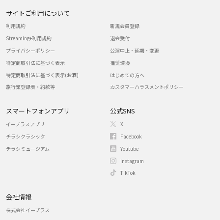
サイトご利用について
利用規約
新規会員登録
Streaming+利用規約
退会受付
プライバシーポリシー
公演中止・延期・変更
特定商取引法に基づく表示
推奨環境
特定商取引法に基づく表示(お酒)
はじめての方へ
旅行業登録表・約款等
カスタマーハラスメントポリシー
スマートフォンアプリ
公式SNS
イープラスアプリ
X
チラシクラシック
Facebook
チラシミュージアム
Youtube
Instagram
TikTok
会社情報
株式会社イープラス