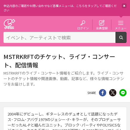
申込内容のご確認やお問い合わせなど各種メニューは、
こちらをタップしてご確認くだ
さい
チケット予約・購入・販売のイープラス
ログイン
会員登録
メニュー
検
MSTRKRFTのチケット、ライブ・コンサー
ト、配信情報
MSTRKRFTのライブ・コンサート情報をご紹介します。ライブ・コンサ
ートのチケット情報や関連画像、動画、記事など、様々な情報コンテン
ツをお届けします。
シェア
Twitter
li
SHARE
2004年にデビューし、ギターレスのデュオとして話題になったデ
ス･フロム･アバヴ 1979のジェシー･F･キラーが、そのプロデューサ
ーだったAL-Pと組んだユニット。ブロック･パーティやPOLYSICSな