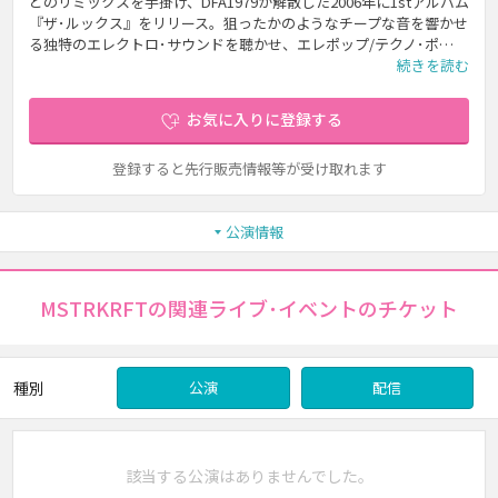
どのリミックスを手掛け、DFA1979が解散した2006年に1stアルバム
『ザ･ルックス』をリリース。狙ったかのようなチープな音を響かせ
る独特のエレクトロ･サウンドを聴かせ、エレポップ/テクノ･ポ…
続きを読む
お気に入りに登録する
登録すると先行販売情報等が受け取れます
公演情報
MSTRKRFTの関連ライブ･イベントのチケット
種別
公演
配信
該当する公演はありませんでした。