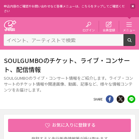
申込内容のご確認やお問い合わせなど各種メニューは、
こちらをタップしてご確認くだ
さい
チケット予約・購入・販売のイープラス
ログイン
会員登録
メニュー
検
SOULGUMBOのチケット、ライブ・コンサー
ト、配信情報
SOULGUMBOのライブ・コンサート情報をご紹介します。ライブ・コン
サートのチケット情報や関連画像、動画、記事など、様々な情報コンテ
ンツをお届けします。
シェア
Twitter
li
SHARE
お気に入りに登録する
登録すると先行販売情報等が受け取れます