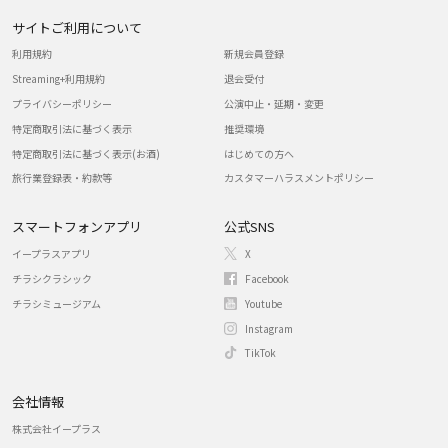
サイトご利用について
利用規約
新規会員登録
Streaming+利用規約
退会受付
プライバシーポリシー
公演中止・延期・変更
特定商取引法に基づく表示
推奨環境
特定商取引法に基づく表示(お酒)
はじめての方へ
旅行業登録表・約款等
カスタマーハラスメントポリシー
スマートフォンアプリ
公式SNS
イープラスアプリ
X
チラシクラシック
Facebook
チラシミュージアム
Youtube
Instagram
TikTok
会社情報
株式会社イープラス