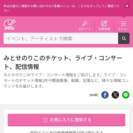
申込内容のご確認やお問い合わせなど各種メニューは、
こちらをタップしてご確認くだ
さい
チケット予約・購入・販売のイープラス
ログイン
会員登録
メニュー
検
みとせのりこのチケット、ライブ・コンサー
ト、配信情報
みとせのりこのライブ・コンサート情報をご紹介します。ライブ・コン
サートのチケット情報2件や関連画像、動画、記事など、様々な情報コン
テンツをお届けします。
シェア
Twitter
li
SHARE
お気に入りに登録する
登録すると先行販売情報等が受け取れます