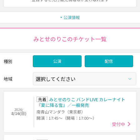
公演情報
みとせのりこのチケット一覧
種別
公演
配信
地域
先着
みとせのりこ バンドLIVE カレーナイト
『夏に降る雪』／一般発売
2026/
南青山マンダラ（東京都）
8/16(日)
開演：17:45～（開場：17:00～）
受付中