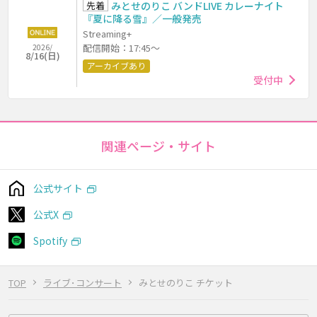
先着
みとせのりこ バンドLIVE カレーナイト
『夏に降る雪』／一般発売
Streaming+
配信開始：17:45～
2026/
8/16(日)
アーカイブあり
受付中
関連ページ・サイト
公式サイト
公式X
Spotify
TOP
ライブ･コンサート
みとせのりこ チケット