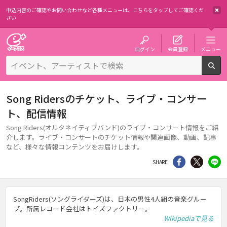
申込内容のご確認やお問い合わせなど各種メニューは、
こちらをタップしてご確認くだ
さい
チケット予約・購入・販売のイープラス
ログイン
会員登録
メニュー
検
Song Ridersのチケット、ライブ・コンサー
ト、配信情報
Song Riders(オルタネイティブバンド)のライブ・コンサート情報をご紹
介します。ライブ・コンサートのチケット情報や関連画像、動画、記事
など、様々な情報コンテンツをお届けします。
シェア
Twitter
li
SHARE
SongRiders(ソングライダーズ)は、日本の男性4人組の音楽グルー
プ。所属レコード会社はトイズファクトリー。
Wikipediaで見る