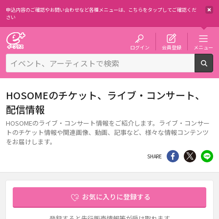
申込内容のご確認やお問い合わせなど各種メニューは、
こちらをタップしてご確認くだ
さい
チケット予約・購入・販売のイープラス
ログイン
会員登録
メニュー
検
HOSOMEのチケット、ライブ・コンサート、
配信情報
HOSOMEのライブ・コンサート情報をご紹介します。ライブ・コンサー
トのチケット情報や関連画像、動画、記事など、様々な情報コンテンツ
をお届けします。
シェア
Twitter
li
SHARE
お気に入りに登録する
登録すると先行販売情報等が受け取れます