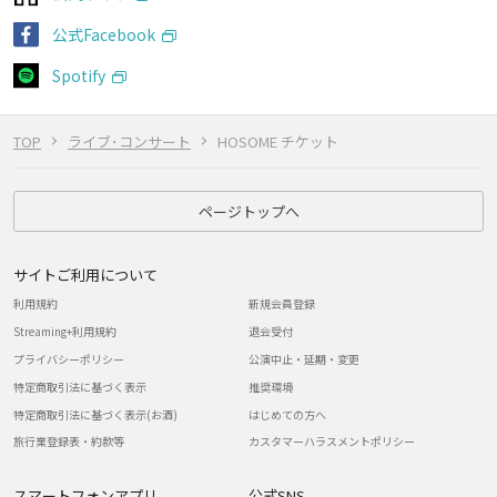
公式Facebook
Spotify
TOP
ライブ･コンサート
HOSOME チケット
ページトップへ
サイトご利用について
利用規約
新規会員登録
Streaming+利用規約
退会受付
プライバシーポリシー
公演中止・延期・変更
特定商取引法に基づく表示
推奨環境
特定商取引法に基づく表示(お酒)
はじめての方へ
旅行業登録表・約款等
カスタマーハラスメントポリシー
スマートフォンアプリ
公式SNS