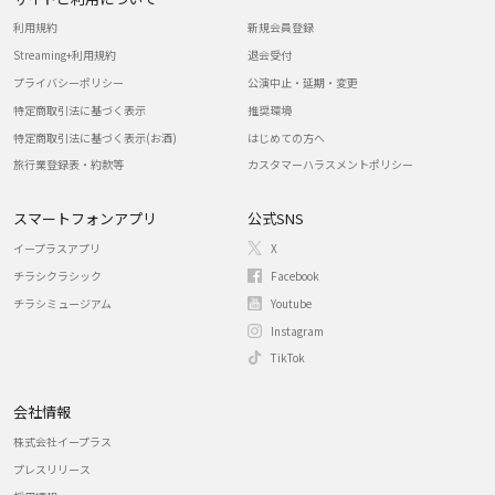
利用規約
新規会員登録
Streaming+利用規約
退会受付
プライバシーポリシー
公演中止・延期・変更
特定商取引法に基づく表示
推奨環境
特定商取引法に基づく表示(お酒)
はじめての方へ
旅行業登録表・約款等
カスタマーハラスメントポリシー
スマートフォンアプリ
公式SNS
イープラスアプリ
X
チラシクラシック
Facebook
チラシミュージアム
Youtube
Instagram
TikTok
会社情報
株式会社イープラス
プレスリリース