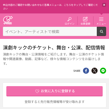
申込内容のご確認やお問い合わせなど各種メニューは、
こちらをタップしてご確認くだ
さい
チケット予約・購入・販売のイープラス
ログイン
会員登録
メニュー
検
演劇キックのチケット、舞台・公演、配信情報
演劇キックの舞台・公演情報をご紹介します。舞台・公演のチケット情
報や関連画像、動画、記事など、様々な情報コンテンツをお届けしま
す。
シェア
Twitter
li
SHARE
お気に入りに登録する
登録すると先行販売情報等が受け取れます