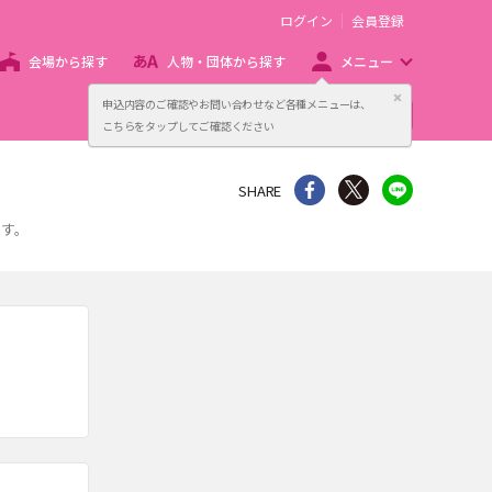
ログイン
会員登録
会場から探す
人物・団体から探す
メニュー
閉じる
申込内容のご確認やお問い合わせなど各種メニューは、
主催者向け販売サービス
こちらをタップしてご確認ください
シェア
Twitter
line
SHARE
ます。