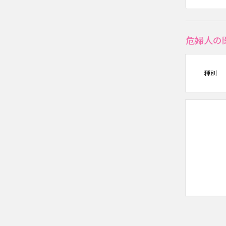
危婦人の
種別