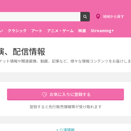
地域から探す
検索
い
クラシック
アート
アニメ・ゲーム
映画
Streaming+
演、配信情報
チケット情報や関連画像、動画、記事など、様々な情報コンテンツをお届けし
お気に入りに登録する
登録すると先行販売情報等が受け取れます
公演情報